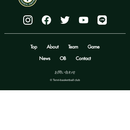
Top
About
Team
Game
News
OB
Contact
お問い合わせ
©️ Tenri-basketball club