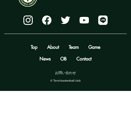
Top
About
Team
Game
News
OB
Contact
お問い合わせ
©️ Tenri-basketball club