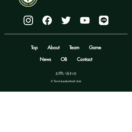
Top
About
Team
Game
News
OB
Contact
お問い合わせ
©️ Tenri-basketball club